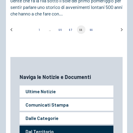
Gente che fa la fila sotto il sole del primo pomeriggio per
sentir parlare uno storico di avvenimenti lontani 500 anni
che hanno a che fare con…
1
…
86
87
88
89
Ultime Notizie
Comunicati Stampa
Dalle Categorie
Dal Territorio