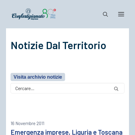
Notizie Dal Territorio
Notizie e Documenti
Confartigianato
Dove siamo
Il Sistema
Visita archivio notizie
Cosa Facciamo
Associarsi
16 Novembre 2011
Emergenza imprese, Liguria e Toscana