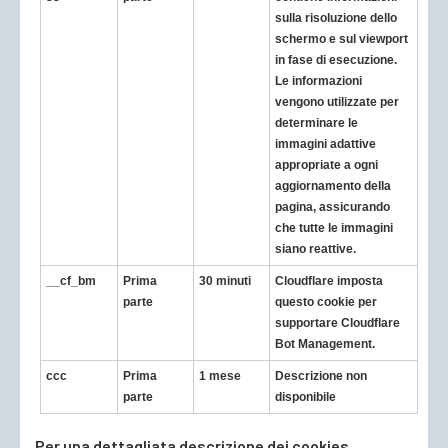
sulla risoluzione dello
schermo e sul viewport
in fase di esecuzione.
Le informazioni
vengono utilizzate per
determinare le
immagini adattive
appropriate a ogni
aggiornamento della
pagina, assicurando
che tutte le immagini
siano reattive.
__cf_bm
Prima
30 minuti
Cloudflare imposta
parte
questo cookie per
supportare Cloudflare
Bot Management.
ccc
Prima
1 mese
Descrizione non
parte
disponibile
Per una dettagliata descrizione dei cookies