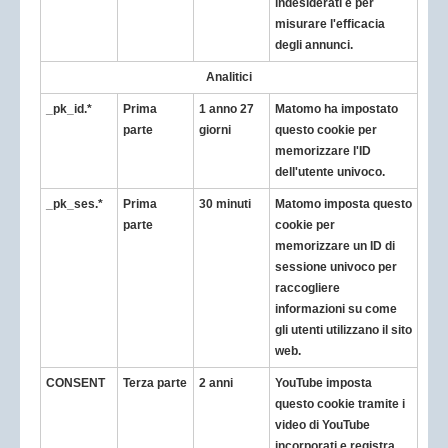
indesiderati e per
misurare l'efficacia
degli annunci.
Analitici
_pk_id.*
Prima
1 anno 27
Matomo ha impostato
parte
giorni
questo cookie per
memorizzare l'ID
dell'utente univoco.
_pk_ses.*
Prima
30 minuti
Matomo imposta questo
parte
cookie per
memorizzare un ID di
sessione univoco per
raccogliere
informazioni su come
gli utenti utilizzano il sito
web.
CONSENT
Terza parte
2 anni
YouTube imposta
questo cookie tramite i
video di YouTube
incorporati e registra