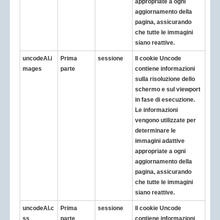
appropriate a ogni
aggiornamento della
pagina, assicurando
che tutte le immagini
siano reattive.
uncodeAI.i
Prima
sessione
Il cookie Uncode
mages
parte
contiene informazioni
sulla risoluzione dello
schermo e sul viewport
in fase di esecuzione.
Le informazioni
vengono utilizzate per
determinare le
immagini adattive
appropriate a ogni
aggiornamento della
pagina, assicurando
che tutte le immagini
siano reattive.
uncodeAI.c
Prima
sessione
Il cookie Uncode
ss
parte
contiene informazioni