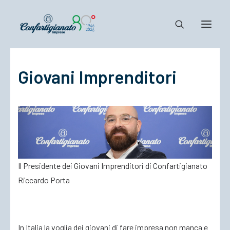
Giovani Imprenditori
Notizie e Documenti
Confartigianato
Dove siamo
Il Sistema
Cosa Facciamo
Associarsi
Il Presidente dei Giovani Imprenditori di Confartigianato
Riccardo Porta
In Italia la voglia dei giovani di fare impresa non manca e