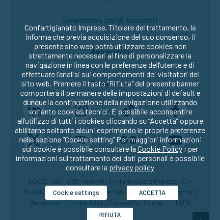
Convenzioni per gli Associati
Confartigianato Imprese, Titolare del trattamento, la
informa che previa acquisizione del suo consenso, il
presente sito web potrà utilizzare cookies non
Associarsi
strettamente necessari al fine di personalizzare la
navigazione in linea con le preferenze dell’utente e di
effettuare l’analisi sui comportamenti dei visitatori del
Seguici su:
sito web. Premere il tasto “Rifiuta” del presente banner
comporterà il permanere delle impostazioni di default e
dunque la continuazione della navigazione utilizzando
soltanto cookies tecnici. È possibile acconsentire
all’utilizzo di tutti i cookies cliccando su “Accetta” oppure
abilitarne soltanto alcuni esprimendo le proprie preferenze
nella sezione “Cookie setting” Per maggiori informazioni
sui cookie è possibile consultare la
Cookie Policy
; per
informazioni sul trattamento dei dati personali è possibile
consultare la
privacy policy
©2026 Tutti i diritti riservati | Confartigianato Imprese – C.F.
80429270582 |
Privacy
|
Cookie
|
Whistleblowing
|
Disclaimer
|
Cookie settings
ACCETTA
Webmaster
|
Compatibilità
| Powered by
Horace
IT
|
EN
RIFIUTA