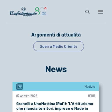
Argomenti di attualità
Notizie e Documenti
Confartigianato
Guerra Medio Oriente
Dove siamo
Il Sistema
News
Cosa Facciamo
Associarsi
Notizie
07 Agosto 2026
MEDIA
Granelli a UnoMattina (Rai1): 'L'Artiturismo
che rilancia territori, imprese e Made in