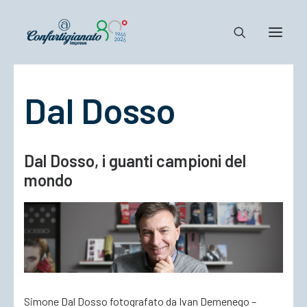
Dal Dosso
Notizie e Documenti
Confartigianato
Dove siamo
Dal Dosso, i guanti campioni del
Il Sistema
mondo
Cosa Facciamo
Associarsi
Simone Dal Dosso fotografato da Ivan Demenego –