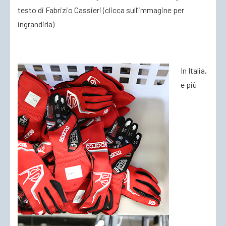
testo di Fabrizio Cassieri (clicca sull’immagine per
ingrandirla)
ACCEDI
In Italia,
e più