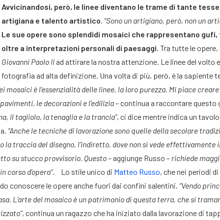
Avvicinandosi, però, le linee diventano le trame di tante tes
artigiana e talento artistico
.
“Sono un artigiano, però, non un arti
Le sue opere sono splendidi mosaici che rappresentano gufi, fi
oltre a interpretazioni personali di paesaggi
. Tra tutte le opere,
Giovanni Paolo II
ad attirare la nostra attenzione. Le linee del volto e
fotografia ad alta definizione. Una volta di più, però, è la sapiente
ei mosaici è l’essenzialità delle linee, la loro purezza. Mi piace cr
avimenti, le decorazioni e l’edilizia
– continua a raccontare questo 
a, il
tagliolo, la tenaglia e la trancia”
, ci dice mentre indica un tavolo
za.
“Anche le tecniche di lavorazione sono quelle della secolare tradiz
 la traccia del disegno, l’indiretto, dove non si vede effettivamente i
iretto su stucco provvisorio. Questo
– aggiunge Russo –
richiede maggi
in corso d’opera”
.
Lo stile unico di
Matteo Russo
, che nei periodi 
ndo conoscere le opere anche fuori dai confini salentini.
“Vendo princ
asa. L’arte del mosaico è un patrimonio di questa terra, che si trama
rizzato”
, continua un ragazzo che ha iniziato dalla lavorazione di tappe