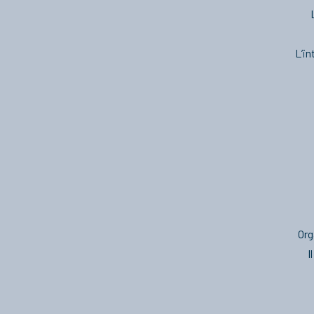
L’in
Org
I