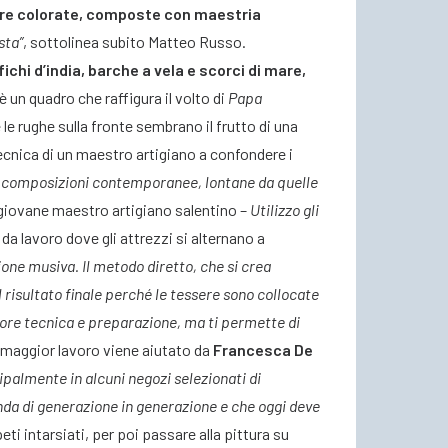
sere colorate, composte con maestria
sta”
, sottolinea subito Matteo Russo.
chi d’india, barche a vela e scorci di mare,
 è un quadro che raffigura il volto di
Papa
 le rughe sulla fronte sembrano il frutto di una
 tecnica di un maestro artigiano a confondere i
eare composizioni contemporanee, lontane da quelle
giovane maestro artigiano salentino –
Utilizzo gli
 da lavoro dove gli attrezzi si alternano a
ione musiva. Il metodo diretto, che si crea
l risultato finale perché le tessere sono collocate
ore tecnica e preparazione, ma ti permette di
di maggior lavoro viene aiutato da
Francesca De
ipalmente in alcuni negozi selezionati di
nda di generazione in generazione e che oggi deve
ti intarsiati, per poi passare alla pittura su