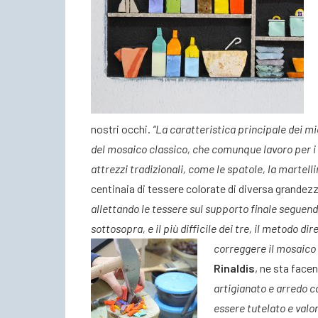
nostri occhi.
“La caratteristica principale dei mi
del mosaico classico, che comunque lavoro per i p
attrezzi tradizionali, come le spatole, la martellin
centinaia di tessere colorate di diversa grandez
allettando le tessere sul supporto finale seguendo
sottosopra, e il più difficile dei tre, il metodo d
correggere il mosaico 
Rinaldis
, ne sta face
artigianato e arredo c
essere tutelato e valo