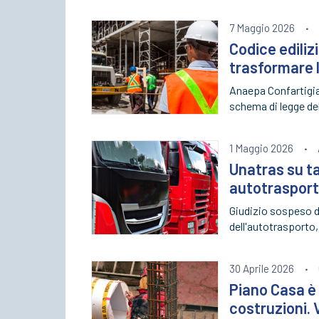
7 Maggio 2026
·
Codice ediliz
trasformare l
Anaepa Confartigia
schema di legge dele
1 Maggio 2026
·
Unatras su ta
autotrasport
Giudizio sospeso d
dell'autotrasporto,
30 Aprile 2026
·
Piano Casa è 
costruzioni. V