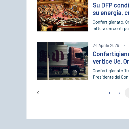
Su DFP condi
su energia, c
Confartigianato, Cn
lettura dei conti p
24 Aprile 2026
·
Confartigiana
vertice Ue. 
Confartigianato Tr
Presidente del Cons
1
2