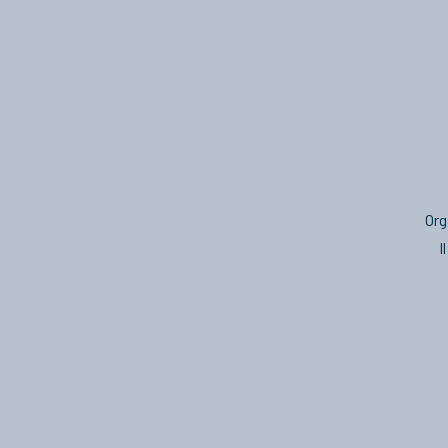
Org
I