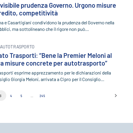
visibile prudenza Governo. Urgono misure
redito, competitività
a e Casartigiani condividono la prudenza del Governo nella
ubblici, ma sottolineano che il rigore non può…
AUTOTRASPORTO
to Trasporti: “Bene la Premier Meloni al
Ora misure concrete per autotrasporto”
asporti esprime apprezzamento per le dichiarazioni della
iglio Giorgia Meloni, arrivata a Cipro per il Consiglio…
3
4
5
…
245