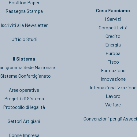
Position Paper
Cosa Facciamo
Rassegna Stampa
I Servizi
Iscriviti alla Newsletter
Competitività
Credito
Ufficio Studi
Energia
Europa
Il Sistema
Fisco
anigramma Sede Nazionale
Formazione
l Sistema Confartigianato
Innovazione
Internazionalizzazione
Aree operative
Lavoro
Progetti di Sistema
Welfare
Protocollo di legalità
Convenzioni per gli Associ
Settori Artigiani
Donne Impresa