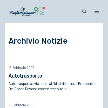
Notizie e Documenti
Archivio Notizie
Confartigianato
Dove siamo
Il Sistema
Cosa Facciamo
16 Febbraio 2005
Associarsi
Autotrasporto
Autotrasporto: via libera al Ddl di riforma. Il Presidente
Del Boca: Devono essere recepite le…
16 Febbraio 2005