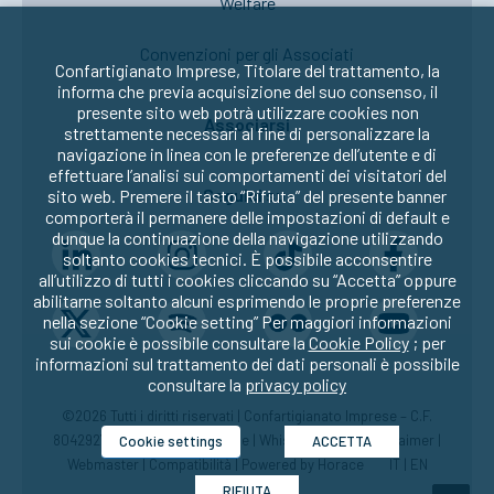
Welfare
Convenzioni per gli Associati
Confartigianato Imprese, Titolare del trattamento, la
informa che previa acquisizione del suo consenso, il
presente sito web potrà utilizzare cookies non
Associarsi
strettamente necessari al fine di personalizzare la
navigazione in linea con le preferenze dell’utente e di
effettuare l’analisi sui comportamenti dei visitatori del
Seguici su:
sito web. Premere il tasto “Rifiuta” del presente banner
comporterà il permanere delle impostazioni di default e
dunque la continuazione della navigazione utilizzando
soltanto cookies tecnici. È possibile acconsentire
all’utilizzo di tutti i cookies cliccando su “Accetta” oppure
abilitarne soltanto alcuni esprimendo le proprie preferenze
nella sezione “Cookie setting” Per maggiori informazioni
sui cookie è possibile consultare la
Cookie Policy
; per
informazioni sul trattamento dei dati personali è possibile
consultare la
privacy policy
©2026 Tutti i diritti riservati | Confartigianato Imprese – C.F.
80429270582 |
Privacy
|
Cookie
|
Whistleblowing
|
Disclaimer
|
Cookie settings
ACCETTA
Webmaster
|
Compatibilità
| Powered by
Horace
IT
|
EN
RIFIUTA