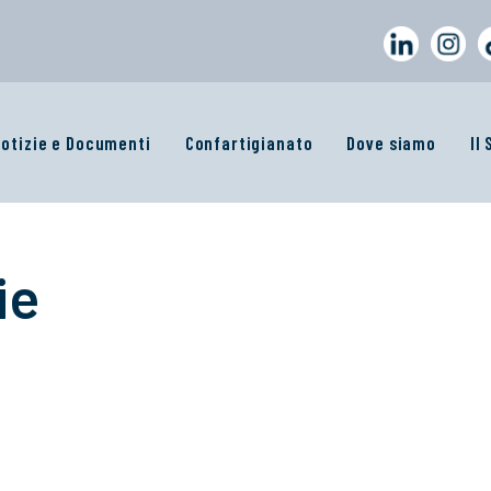
otizie e Documenti
Confartigianato
Dove siamo
Il
ie