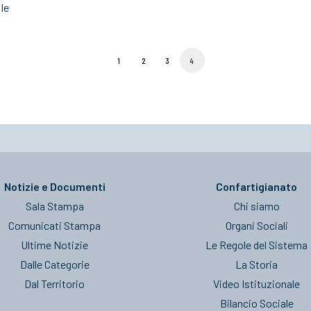
le
1
2
3
4
Notizie e Documenti
Confartigianato
Sala Stampa
Chi siamo
Comunicati Stampa
Organi Sociali
Ultime Notizie
Le Regole del Sistema
Dalle Categorie
La Storia
Dal Territorio
Video Istituzionale
Bilancio Sociale