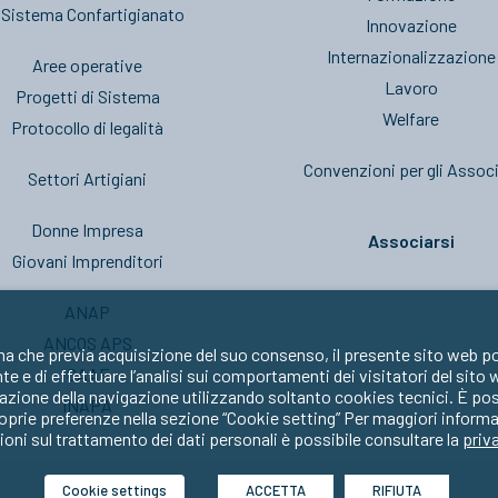
l Sistema Confartigianato
Innovazione
Internazionalizzazione
Aree operative
Lavoro
Progetti di Sistema
Welfare
Protocollo di legalità
Convenzioni per gli Associ
Settori Artigiani
Donne Impresa
Associarsi
Giovani Imprenditori
ANAP
ANCOS APS
ma che previa acquisizione del suo consenso, il presente sito web po
CAAF
nte e di effettuare l’analisi sui comportamenti dei visitatori del sito
zione della navigazione utilizzando soltanto cookies tecnici. È possib
INAPA
oprie preferenze nella sezione “Cookie setting” Per maggiori informa
oni sul trattamento dei dati personali è possibile consultare la
priv
Cookie settings
ACCETTA
RIFIUTA