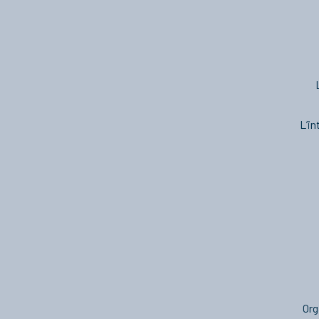
L’in
Org