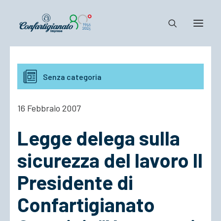
Notizie e Documenti
Senza categoria
Confartigianato
Dove siamo
16 Febbraio 2007
Il Sistema
Legge delega sulla
Cosa Facciamo
Associarsi
sicurezza del lavoro Il
Presidente di
Confartigianato