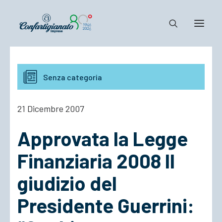
Notizie e Documenti
Senza categoria
Confartigianato
Dove siamo
21 Dicembre 2007
Il Sistema
Approvata la Legge
Cosa Facciamo
Associarsi
Finanziaria 2008 Il
giudizio del
Presidente Guerrini: