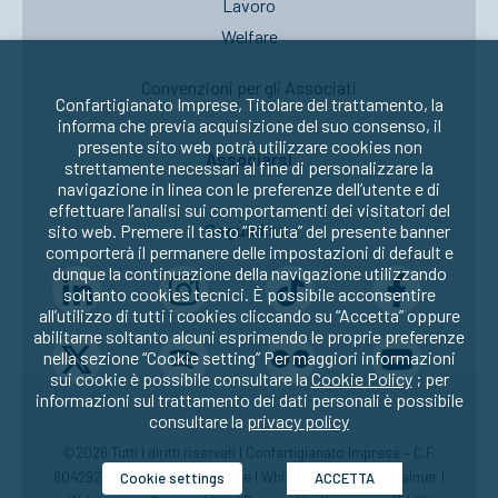
Lavoro
Welfare
Convenzioni per gli Associati
Confartigianato Imprese, Titolare del trattamento, la
informa che previa acquisizione del suo consenso, il
presente sito web potrà utilizzare cookies non
Associarsi
strettamente necessari al fine di personalizzare la
navigazione in linea con le preferenze dell’utente e di
effettuare l’analisi sui comportamenti dei visitatori del
Seguici su:
sito web. Premere il tasto “Rifiuta” del presente banner
comporterà il permanere delle impostazioni di default e
dunque la continuazione della navigazione utilizzando
soltanto cookies tecnici. È possibile acconsentire
all’utilizzo di tutti i cookies cliccando su “Accetta” oppure
abilitarne soltanto alcuni esprimendo le proprie preferenze
nella sezione “Cookie setting” Per maggiori informazioni
sui cookie è possibile consultare la
Cookie Policy
; per
informazioni sul trattamento dei dati personali è possibile
consultare la
privacy policy
©2026 Tutti i diritti riservati | Confartigianato Imprese – C.F.
80429270582 |
Privacy
|
Cookie
|
Whistleblowing
|
Disclaimer
|
Cookie settings
ACCETTA