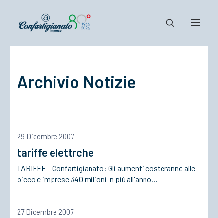
Notizie e Documenti
Archivio Notizie
Confartigianato
Dove siamo
Il Sistema
Cosa Facciamo
29 Dicembre 2007
Associarsi
tariffe elettrche
TARIFFE - Confartigianato: Gli aumenti costeranno alle
piccole imprese 340 milioni in più all'anno…
27 Dicembre 2007