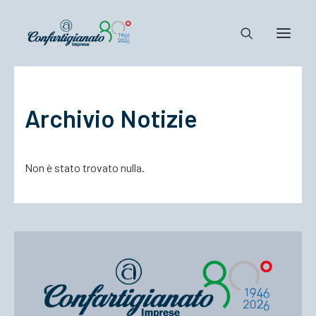
Notizie e Documenti
Archivio Notizie
Confartigianato
Dove siamo
Non è stato trovato nulla.
Il Sistema
Cosa Facciamo
Associarsi