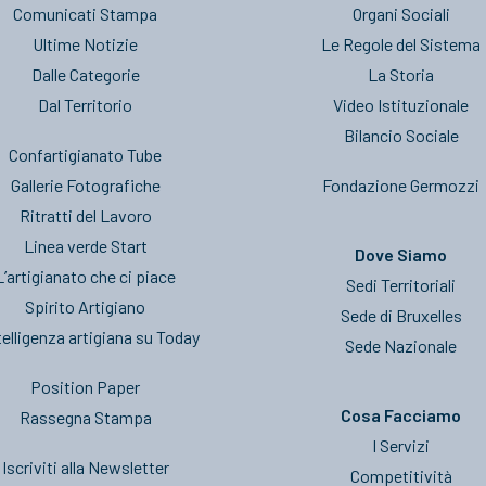
Comunicati Stampa
Organi Sociali
Ultime Notizie
Le Regole del Sistema
Dalle Categorie
La Storia
Dal Territorio
Video Istituzionale
Bilancio Sociale
Confartigianato Tube
Gallerie Fotografiche
Fondazione Germozzi
Ritratti del Lavoro
Linea verde Start
Dove Siamo
L’artigianato che ci piace
Sedi Territoriali
Spirito Artigiano
Sede di Bruxelles
telligenza artigiana su Today
Sede Nazionale
Position Paper
Cosa Facciamo
Rassegna Stampa
I Servizi
Iscriviti alla Newsletter
Competitività