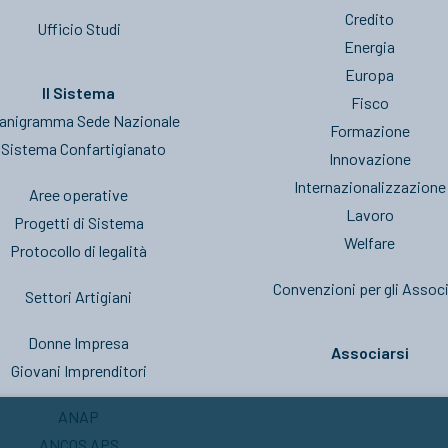
Credito
Ufficio Studi
Energia
Europa
Il Sistema
Fisco
anigramma Sede Nazionale
Formazione
l Sistema Confartigianato
Innovazione
Internazionalizzazione
Aree operative
Lavoro
Progetti di Sistema
Welfare
Protocollo di legalità
Convenzioni per gli Associ
Settori Artigiani
Donne Impresa
Associarsi
Giovani Imprenditori
ANAP
ANCOS APS