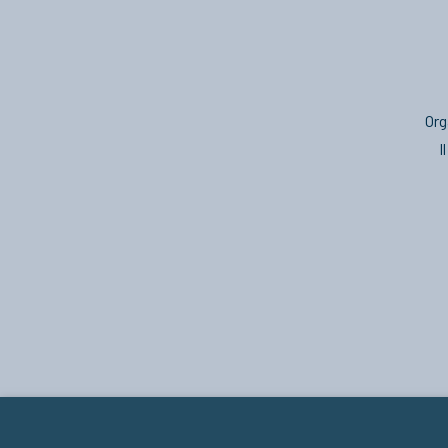
Org
I