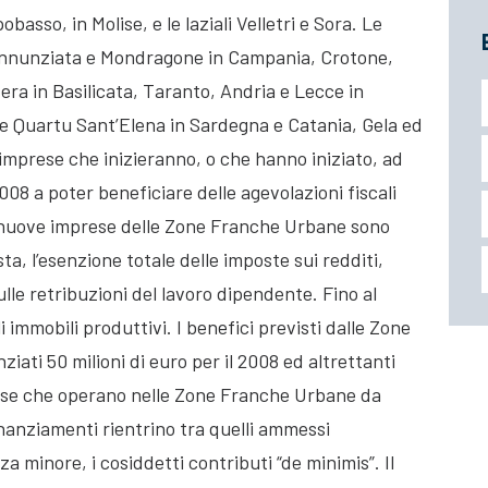
sso, in Molise, e le laziali Velletri e Sora. Le
 Annunziata e Mondragone in Campania, Crotone,
ra in Basilicata, Taranto, Andria e Lecce in
as e Quartu Sant’Elena in Sardegna e Catania, Gela ed
e imprese che inizieranno, o che hanno iniziato, ad
2008 a poter beneficiare delle agevolazioni fiscali
le nuove imprese delle Zone Franche Urbane sono
ta, l’esenzione totale delle imposte sui redditi,
ulle retribuzioni del lavoro dipendente. Fino al
li immobili produttivi. I benefici previsti dalle Zone
iati 50 milioni di euro per il 2008 ed altrettanti
rese che operano nelle Zone Franche Urbane da
inanziamenti rientrino tra quelli ammessi
a minore, i cosiddetti contributi “de minimis”. Il