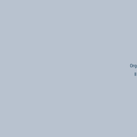
Org
I