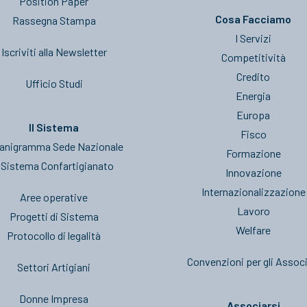
Position Paper
Cosa Facciamo
Rassegna Stampa
I Servizi
Iscriviti alla Newsletter
Competitività
Credito
Ufficio Studi
Energia
Europa
Il Sistema
Fisco
anigramma Sede Nazionale
Formazione
l Sistema Confartigianato
Innovazione
Internazionalizzazione
Aree operative
Lavoro
Progetti di Sistema
Welfare
Protocollo di legalità
Convenzioni per gli Associ
Settori Artigiani
Donne Impresa
Associarsi