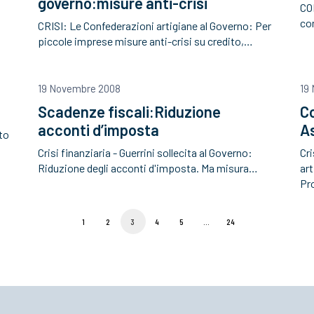
governo:misure anti-crisi
CO
con
CRISI: Le Confederazioni artigiane al Governo: Per
piccole imprese misure anti-crisi su credito,…
19 Novembre 2008
19
Scadenze fiscali:Riduzione
C
acconti d’imposta
As
to
Crisi finanziaria - Guerrini sollecita al Governo:
Cri
Riduzione degli acconti d'imposta. Ma misura…
art
Pr
1
2
3
4
5
…
24