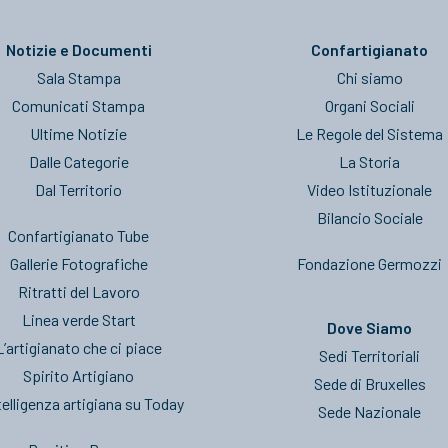
Notizie e Documenti
Confartigianato
Sala Stampa
Chi siamo
Comunicati Stampa
Organi Sociali
Ultime Notizie
Le Regole del Sistema
Dalle Categorie
La Storia
Dal Territorio
Video Istituzionale
Bilancio Sociale
Confartigianato Tube
Gallerie Fotografiche
Fondazione Germozzi
Ritratti del Lavoro
Linea verde Start
Dove Siamo
L’artigianato che ci piace
Sedi Territoriali
Spirito Artigiano
Sede di Bruxelles
telligenza artigiana su Today
Sede Nazionale