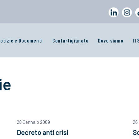
otizie e Documenti
Confartigianato
Dove siamo
Il
ie
28 Gennaio 2009
26
Decreto anti crisi
So