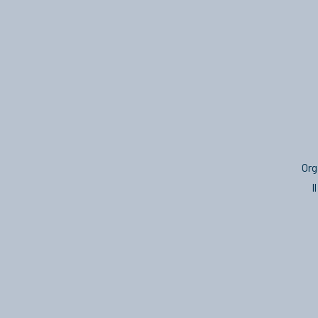
Org
I