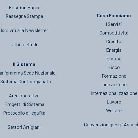
Position Paper
Cosa Facciamo
Rassegna Stampa
I Servizi
Iscriviti alla Newsletter
Competitività
Credito
Ufficio Studi
Energia
Europa
Il Sistema
Fisco
anigramma Sede Nazionale
Formazione
l Sistema Confartigianato
Innovazione
Internazionalizzazione
Aree operative
Lavoro
Progetti di Sistema
Welfare
Protocollo di legalità
Convenzioni per gli Associ
Settori Artigiani