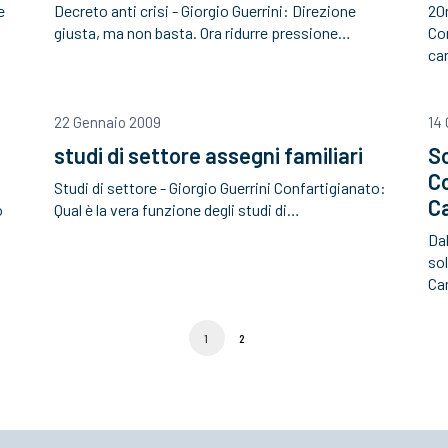
e
Decreto anti crisi - Giorgio Guerrini: Direzione
20m
giusta, ma non basta. Ora ridurre pressione…
Con
car
22 Gennaio 2009
14
studi di settore assegni familiari
So
C
Studi di settore - Giorgio Guerrini Confartigianato:
C
o
Qual è la vera funzione degli studi di…
Dal
sol
Ca
1
2