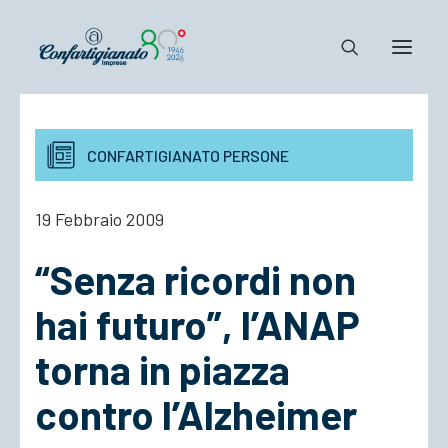
Notizie e Documenti
CONFARTIGIANATO PERSONE
Confartigianato
Dove siamo
19 Febbraio 2009
Il Sistema
“Senza ricordi non
Cosa Facciamo
Associarsi
hai futuro”, l’ANAP
torna in piazza
contro l’Alzheimer