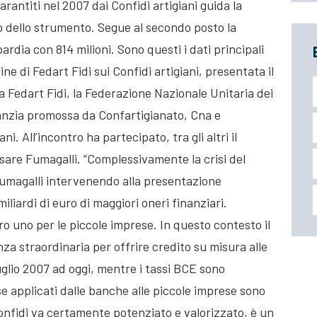
arantiti nel 2007 dai Confidi artigiani guida la
zzo dello strumento. Segue al secondo posto la
ardia con 814 milioni. Sono questi i dati principali
ne di Fedart Fidi sui Confidi artigiani, presentata il
a Fedart Fidi, la Federazione Nazionale Unitaria dei
anzia promossa da Confartigianato, Cna e
i. All’incontro ha partecipato, tra gli altri il
sare Fumagalli. “Complessivamente la crisi del
 Fumagalli intervenendo alla presentazione
miliardi di euro di maggiori oneri finanziari.
ro uno per le piccole imprese. In questo contesto il
za straordinaria per offrire credito su misura alle
uglio 2007 ad oggi, mentre i tassi BCE sono
sse applicati dalle banche alle piccole imprese sono
Confidi va certamente potenziato e valorizzato, è un