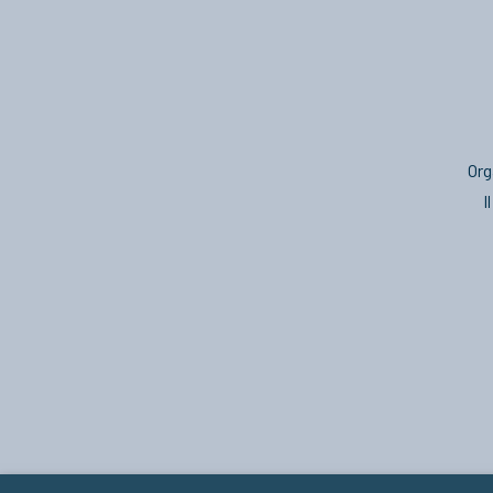
Org
I