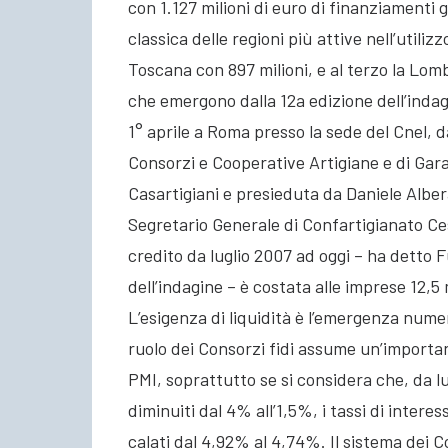
con 1.127 milioni di euro di finanziamenti g
classica delle regioni più attive nell’utili
Toscana con 897 milioni, e al terzo la Lomb
che emergono dalla 12a edizione dell’indagi
1° aprile a Roma presso la sede del Cnel, d
Consorzi e Cooperative Artigiane e di Gar
Casartigiani e presieduta da Daniele Alberan
Segretario Generale di Confartigianato Ce
credito da luglio 2007 ad oggi – ha detto
dell’indagine – è costata alle imprese 12,5 
L’esigenza di liquidità è l’emergenza nume
ruolo dei Consorzi fidi assume un’importan
PMI, soprattutto se si considera che, da l
diminuiti dal 4% all’1,5%, i tassi di intere
calati dal 4,92% al 4,74%. Il sistema dei 