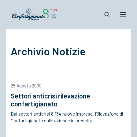
Notizie e Documenti
Archivio Notizie
Confartigianato
Dove siamo
Il Sistema
Cosa Facciamo
25 Agosto 2009
Associarsi
Settori anticrisi rilevazione
confartigianato
Dai settori anticrisi 8.134 nuove imprese. Rilevazione di
Confartigianato sulle aziende in crescita…