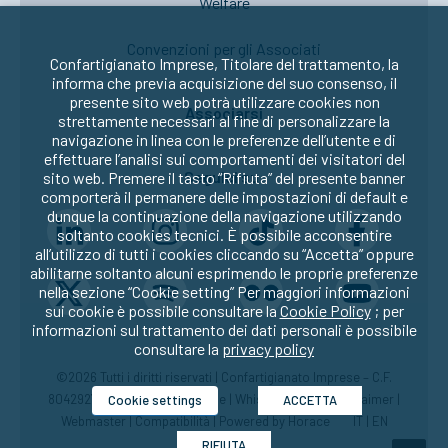
Welfare
Convenzioni per gli Associati
Confartigianato Imprese, Titolare del trattamento, la
informa che previa acquisizione del suo consenso, il
presente sito web potrà utilizzare cookies non
Associarsi
strettamente necessari al fine di personalizzare la
navigazione in linea con le preferenze dell’utente e di
effettuare l’analisi sui comportamenti dei visitatori del
Seguici su:
sito web. Premere il tasto “Rifiuta” del presente banner
comporterà il permanere delle impostazioni di default e
dunque la continuazione della navigazione utilizzando
soltanto cookies tecnici. È possibile acconsentire
all’utilizzo di tutti i cookies cliccando su “Accetta” oppure
abilitarne soltanto alcuni esprimendo le proprie preferenze
nella sezione “Cookie setting” Per maggiori informazioni
sui cookie è possibile consultare la
Cookie Policy
; per
informazioni sul trattamento dei dati personali è possibile
consultare la
privacy policy
©2026 Tutti i diritti riservati | Confartigianato Imprese – C.F.
80429270582 |
Privacy
|
Cookie
|
Whistleblowing
|
Disclaimer
|
Cookie settings
ACCETTA
Webmaster
|
Compatibilità
| Powered by
Horace
IT
|
EN
RIFIUTA