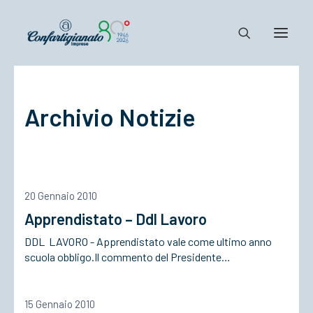
Notizie e Documenti
Archivio Notizie
Confartigianato
Dove siamo
Il Sistema
Cosa Facciamo
20 Gennaio 2010
Associarsi
Apprendistato – Ddl Lavoro
DDL LAVORO - Apprendistato vale come ultimo anno
scuola obbligo.Il commento del Presidente…
15 Gennaio 2010