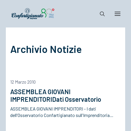
Notizie e Documenti
Archivio Notizie
Confartigianato
Dove siamo
Il Sistema
Cosa Facciamo
12 Marzo 2010
Associarsi
ASSEMBLEA GIOVANI
IMPRENDITORIDati Osservatorio
ASSEMBLEA GIOVANI IMPRENDITORI - I dati
dell'Osservatorio Confartigianato sull'Imprenditoria…