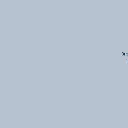
Org
I