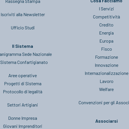
Cosa Facciamo
Rassegna Stampa
I Servizi
Iscriviti alla Newsletter
Competitività
Credito
Ufficio Studi
Energia
Europa
Il Sistema
Fisco
anigramma Sede Nazionale
Formazione
l Sistema Confartigianato
Innovazione
Internazionalizzazione
Aree operative
Lavoro
Progetti di Sistema
Welfare
Protocollo di legalità
Convenzioni per gli Associ
Settori Artigiani
Donne Impresa
Associarsi
Giovani Imprenditori