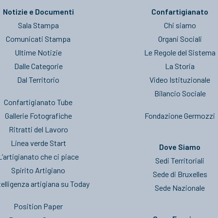
Notizie e Documenti
Confartigianato
Sala Stampa
Chi siamo
Comunicati Stampa
Organi Sociali
Ultime Notizie
Le Regole del Sistema
Dalle Categorie
La Storia
Dal Territorio
Video Istituzionale
Bilancio Sociale
Confartigianato Tube
Gallerie Fotografiche
Fondazione Germozzi
Ritratti del Lavoro
Linea verde Start
Dove Siamo
L’artigianato che ci piace
Sedi Territoriali
Spirito Artigiano
Sede di Bruxelles
telligenza artigiana su Today
Sede Nazionale
Position Paper