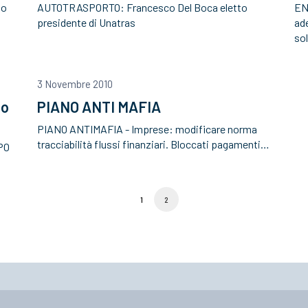
no
AUTOTRASPORTO: Francesco Del Boca eletto
ENE
presidente di Unatras
ad
so
3 Novembre 2010
po
PIANO ANTI MAFIA
PIANO ANTIMAFIA - Imprese: modificare norma
tracciabilità flussi finanziari. Bloccati pagamenti…
PO
1
2