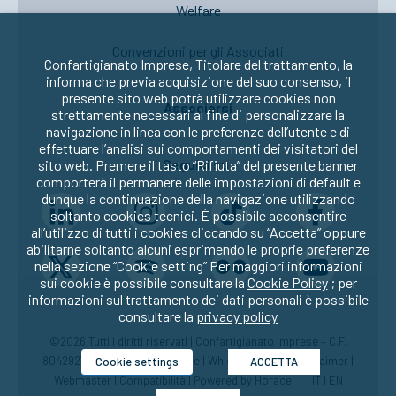
Welfare
Convenzioni per gli Associati
Confartigianato Imprese, Titolare del trattamento, la
informa che previa acquisizione del suo consenso, il
presente sito web potrà utilizzare cookies non
Associarsi
strettamente necessari al fine di personalizzare la
navigazione in linea con le preferenze dell’utente e di
effettuare l’analisi sui comportamenti dei visitatori del
Seguici su:
sito web. Premere il tasto “Rifiuta” del presente banner
comporterà il permanere delle impostazioni di default e
dunque la continuazione della navigazione utilizzando
soltanto cookies tecnici. È possibile acconsentire
all’utilizzo di tutti i cookies cliccando su “Accetta” oppure
abilitarne soltanto alcuni esprimendo le proprie preferenze
nella sezione “Cookie setting” Per maggiori informazioni
sui cookie è possibile consultare la
Cookie Policy
; per
informazioni sul trattamento dei dati personali è possibile
consultare la
privacy policy
©2026 Tutti i diritti riservati | Confartigianato Imprese – C.F.
80429270582 |
Privacy
|
Cookie
|
Whistleblowing
|
Disclaimer
|
Cookie settings
ACCETTA
Webmaster
|
Compatibilità
| Powered by
Horace
IT
|
EN