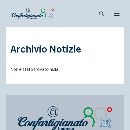
Notizie e Documenti
Archivio Notizie
Confartigianato
Dove siamo
Non è stato trovato nulla.
Il Sistema
Cosa Facciamo
Associarsi