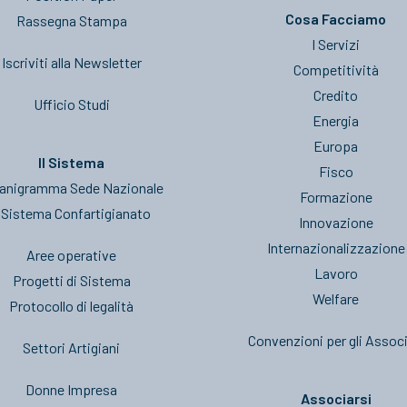
Cosa Facciamo
Rassegna Stampa
I Servizi
Iscriviti alla Newsletter
Competitività
Credito
Ufficio Studi
Energia
Europa
Il Sistema
Fisco
anigramma Sede Nazionale
Formazione
l Sistema Confartigianato
Innovazione
Internazionalizzazione
Aree operative
Lavoro
Progetti di Sistema
Welfare
Protocollo di legalità
Convenzioni per gli Associ
Settori Artigiani
Donne Impresa
Associarsi