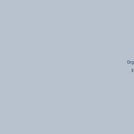
Org
I