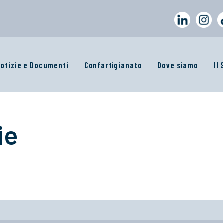
otizie e Documenti
Confartigianato
Dove siamo
Il
ie