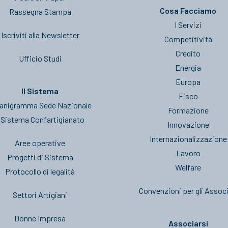
Cosa Facciamo
Rassegna Stampa
I Servizi
Iscriviti alla Newsletter
Competitività
Credito
Ufficio Studi
Energia
Europa
Il Sistema
Fisco
anigramma Sede Nazionale
Formazione
l Sistema Confartigianato
Innovazione
Internazionalizzazione
Aree operative
Lavoro
Progetti di Sistema
Welfare
Protocollo di legalità
Convenzioni per gli Associ
Settori Artigiani
Donne Impresa
Associarsi