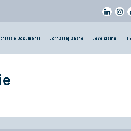
otizie e Documenti
Confartigianato
Dove siamo
Il
ie