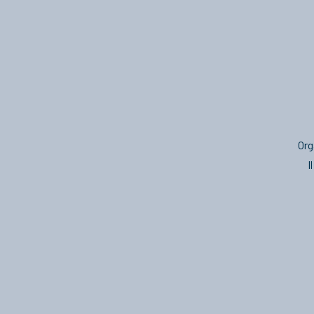
Org
I