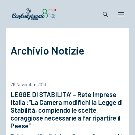
Notizie e Documenti
Archivio Notizie
Confartigianato
Dove siamo
Il Sistema
Cosa Facciamo
29 Novembre 2013
Associarsi
LEGGE DI STABILITA’ – Rete Imprese
Italia :“La Camera modifichi la Legge di
Stabilità, compiendo le scelte
coraggiose necessarie a far ripartire il
Paese”