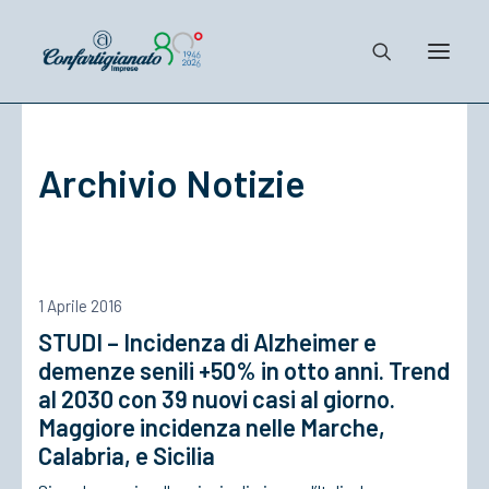
Notizie e Documenti
Archivio Notizie
Confartigianato
Dove siamo
Il Sistema
Cosa Facciamo
1 Aprile 2016
Associarsi
STUDI – Incidenza di Alzheimer e
demenze senili +50% in otto anni. Trend
al 2030 con 39 nuovi casi al giorno.
Maggiore incidenza nelle Marche,
Calabria, e Sicilia