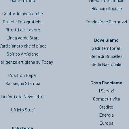
Dal Territorio
Video Istituzionale
Bilancio Sociale
Confartigianato Tube
Gallerie Fotografiche
Fondazione Germozzi
Ritratti del Lavoro
Linea verde Start
Dove Siamo
L’artigianato che ci piace
Sedi Territoriali
Spirito Artigiano
Sede di Bruxelles
telligenza artigiana su Today
Sede Nazionale
Position Paper
Cosa Facciamo
Rassegna Stampa
I Servizi
Iscriviti alla Newsletter
Competitività
Credito
Ufficio Studi
Energia
Europa
Il Sistema