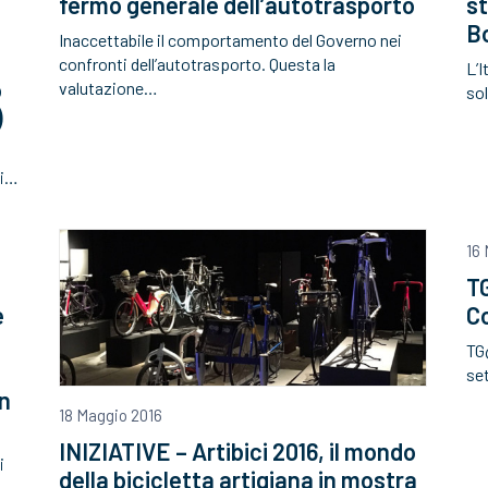
fermo generale dell’autotrasporto
st
Bo
Inaccettabile il comportamento del Governo nei
confronti dell’autotrasporto. Questa la
L’I
o
valutazione…
so
)
ti…
16
TG
e
C
TG@
se
In
18 Maggio 2016
INIZIATIVE – Artibici 2016, il mondo
i
della bicicletta artigiana in mostra