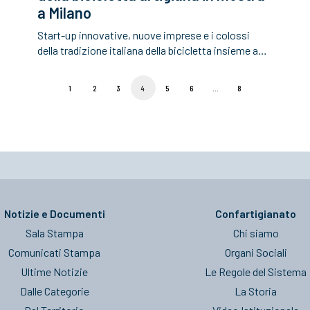
a Milano
Start-up innovative, nuove imprese e i colossi
della tradizione italiana della bicicletta insieme a…
1
2
3
4
5
6
…
8
Notizie e Documenti
Confartigianato
Sala Stampa
Chi siamo
Comunicati Stampa
Organi Sociali
Ultime Notizie
Le Regole del Sistema
Dalle Categorie
La Storia