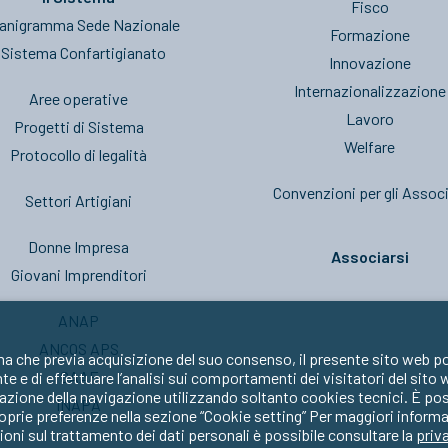
Fisco
anigramma Sede Nazionale
Formazione
l Sistema Confartigianato
Innovazione
Internazionalizzazione
Aree operative
Lavoro
Progetti di Sistema
Welfare
Protocollo di legalità
Convenzioni per gli Associ
Settori Artigiani
Donne Impresa
Associarsi
Giovani Imprenditori
ANAP
ANCOS APS
ma che previa acquisizione del suo consenso, il presente sito web po
CAAF
nte e di effettuare l’analisi sui comportamenti dei visitatori del sito
zione della navigazione utilizzando soltanto cookies tecnici. È possib
INAPA
oprie preferenze nella sezione “Cookie setting” Per maggiori informa
oni sul trattamento dei dati personali è possibile consultare la
priv