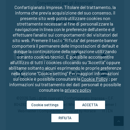
Convenzioni per gli Associati
Confartigianato Imprese, Titolare del trattamento, la
informa che previa acquisizione del suo consenso, il
presente sito web potrà utilizzare cookies non
Associarsi
strettamente necessari al fine di personalizzare la
navigazione in linea con le preferenze dell’utente e di
effettuare l’analisi sui comportamenti dei visitatori del
Seguici su:
sito web. Premere il tasto “Rifiuta” del presente banner
comporterà il permanere delle impostazioni di default e
dunque la continuazione della navigazione utilizzando
soltanto cookies tecnici. È possibile acconsentire
all’utilizzo di tutti i cookies cliccando su “Accetta” oppure
abilitarne soltanto alcuni esprimendo le proprie preferenze
nella sezione “Cookie setting” Per maggiori informazioni
sui cookie è possibile consultare la
Cookie Policy
; per
informazioni sul trattamento dei dati personali è possibile
consultare la
privacy policy
©2026 Tutti i diritti riservati | Confartigianato Imprese – C.F.
80429270582 |
Privacy
|
Cookie
|
Whistleblowing
|
Disclaimer
|
Cookie settings
ACCETTA
Webmaster
|
Compatibilità
| Powered by
Horace
IT
|
EN
RIFIUTA