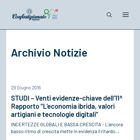
Notizie e Documenti
Archivio Notizie
Confartigianato
Dove siamo
Il Sistema
Cosa Facciamo
29 Giugno 2016
Associarsi
STUDI – Venti evidenze-chiave dell’11^
Rapporto “L’economia ibrida, valori
artigiani e tecnologie digitali”
INCERTEZZE GLOBALI E BASSA CRESCITA - L’ancora
basso ritmo di crescita mette in evidenza il ritardo…