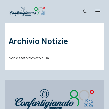
Notizie e Documenti
Archivio Notizie
Confartigianato
Dove siamo
Non è stato trovato nulla.
Il Sistema
Cosa Facciamo
Associarsi