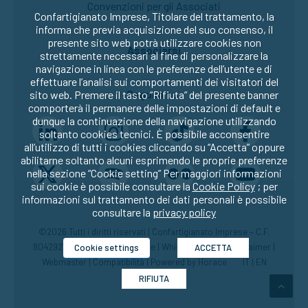
Convenzioni per gli Associati
Confartigianato Imprese, Titolare del trattamento, la
informa che previa acquisizione del suo consenso, il
presente sito web potrà utilizzare cookies non
Associarsi
strettamente necessari al fine di personalizzare la
navigazione in linea con le preferenze dell’utente e di
effettuare l’analisi sui comportamenti dei visitatori del
Seguici su:
sito web. Premere il tasto “Rifiuta” del presente banner
comporterà il permanere delle impostazioni di default e
dunque la continuazione della navigazione utilizzando
soltanto cookies tecnici. È possibile acconsentire
all’utilizzo di tutti i cookies cliccando su “Accetta” oppure
abilitarne soltanto alcuni esprimendo le proprie preferenze
nella sezione “Cookie setting” Per maggiori informazioni
sui cookie è possibile consultare la
Cookie Policy
; per
informazioni sul trattamento dei dati personali è possibile
consultare la
privacy policy
©2026 Tutti i diritti riservati | Confartigianato Imprese – C.F.
80429270582 |
Privacy
|
Cookie
|
Whistleblowing
|
Disclaimer
|
Cookie settings
ACCETTA
Webmaster
|
Compatibilità
| Powered by
Horace
IT
|
EN
RIFIUTA