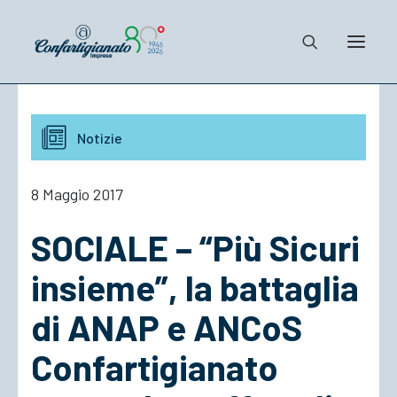
Notizie e Documenti
Notizie
Confartigianato
Dove siamo
8 Maggio 2017
Il Sistema
SOCIALE – “Più Sicuri
Cosa Facciamo
Associarsi
insieme”, la battaglia
di ANAP e ANCoS
Confartigianato