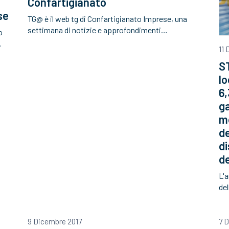
Confartigianato
se
TG@ è il web tg di Confartigianato Imprese, una
settimana di notizie e approfondimenti…
o
…
11
S
lo
6,
ga
mo
de
di
de
L'a
de
9 Dicembre 2017
7 