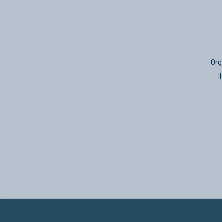
Org
I