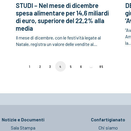
STUDI – Nel mese di dicembre
DE
spesa alimentare per 14,6 miliardi
gi
di euro, superiore del 22,2% alla
‘A
media
“A
Amm
Il mese di dicembre, con le festività legate al
la
Natale, registra un valore delle vendite al…
1
2
3
4
5
6
…
85
Notizie e Documenti
Confartigianato
Sala Stampa
Chi siamo