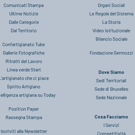
Comunicati Stampa
Organi Sociali
Ultime Notizie
Le Regole del Sistema
Dalle Categorie
La Storia
Dal Territorio
Video Istituzionale
Bilancio Sociale
Confartigianato Tube
Gallerie Fotografiche
Fondazione Germozzi
Ritratti del Lavoro
Linea verde Start
Dove Siamo
L’artigianato che ci piace
Sedi Territoriali
Spirito Artigiano
Sede di Bruxelles
telligenza artigiana su Today
Sede Nazionale
Position Paper
Cosa Facciamo
Rassegna Stampa
I Servizi
Iscriviti alla Newsletter
Competitività