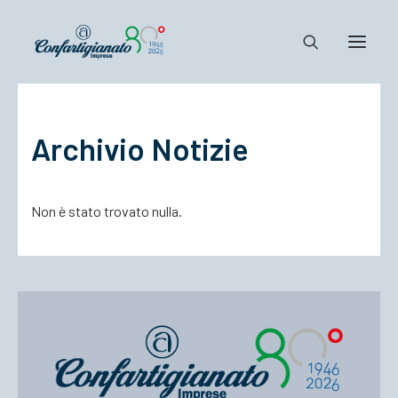
Notizie e Documenti
Archivio Notizie
Confartigianato
Dove siamo
Non è stato trovato nulla.
Il Sistema
Cosa Facciamo
Associarsi