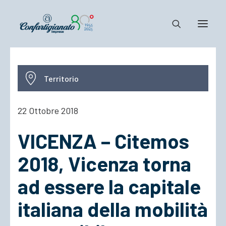
Notizie e Documenti
Territorio
Confartigianato
Dove siamo
22 Ottobre 2018
Il Sistema
VICENZA – Citemos
Cosa Facciamo
Associarsi
2018, Vicenza torna
ad essere la capitale
italiana della mobilità