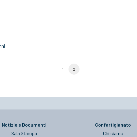
nni
1
2
Notizie e Documenti
Confartigianato
Sala Stampa
Chi siamo