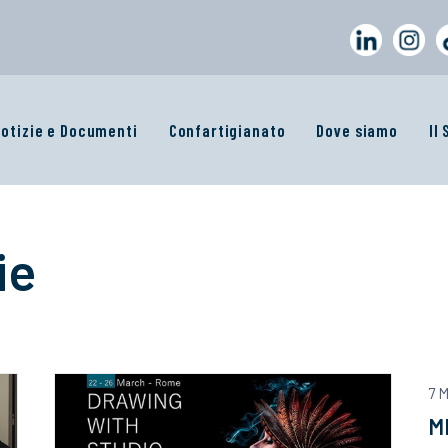
otizie e Documenti
Confartigianato
Dove siamo
Il
ie
7 
M