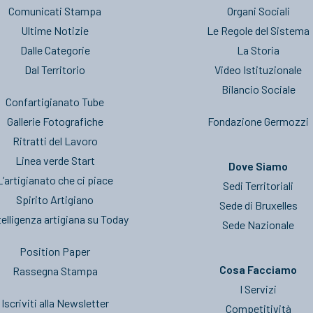
Comunicati Stampa
Organi Sociali
Ultime Notizie
Le Regole del Sistema
Dalle Categorie
La Storia
Dal Territorio
Video Istituzionale
Bilancio Sociale
Confartigianato Tube
Gallerie Fotografiche
Fondazione Germozzi
Ritratti del Lavoro
Linea verde Start
Dove Siamo
L’artigianato che ci piace
Sedi Territoriali
Spirito Artigiano
Sede di Bruxelles
telligenza artigiana su Today
Sede Nazionale
Position Paper
Cosa Facciamo
Rassegna Stampa
I Servizi
Iscriviti alla Newsletter
Competitività