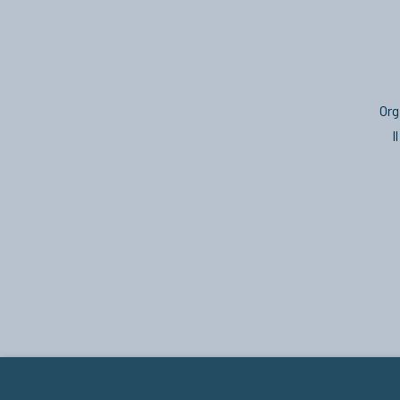
Org
I