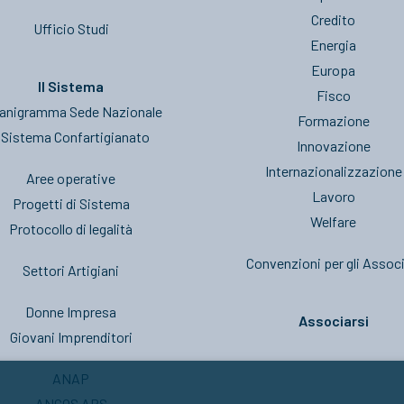
Credito
Ufficio Studi
Energia
Europa
Il Sistema
Fisco
anigramma Sede Nazionale
Formazione
l Sistema Confartigianato
Innovazione
Internazionalizzazione
Aree operative
Lavoro
Progetti di Sistema
Welfare
Protocollo di legalità
Convenzioni per gli Associ
Settori Artigiani
Donne Impresa
Associarsi
Giovani Imprenditori
ANAP
ANCOS APS