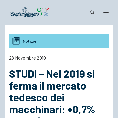
Notizie e Documenti
Notizie
Confartigianato
Dove siamo
28 Novembre 2019
Il Sistema
STUDI – Nel 2019 si
Cosa Facciamo
Associarsi
ferma il mercato
tedesco dei
macchinari: +0,7%