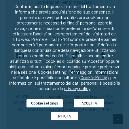
Convenzioni per gli Associati
Confartigianato Imprese, Titolare del trattamento, la
informa che previa acquisizione del suo consenso, il
presente sito web potrà utilizzare cookies non
Associarsi
strettamente necessari al fine di personalizzare la
navigazione in linea con le preferenze dell’utente e di
effettuare l’analisi sui comportamenti dei visitatori del
Seguici su:
sito web. Premere il tasto “Rifiuta” del presente banner
comporterà il permanere delle impostazioni di default e
dunque la continuazione della navigazione utilizzando
soltanto cookies tecnici. È possibile acconsentire
all’utilizzo di tutti i cookies cliccando su “Accetta” oppure
abilitarne soltanto alcuni esprimendo le proprie preferenze
nella sezione “Cookie setting” Per maggiori informazioni
sui cookie è possibile consultare la
Cookie Policy
; per
informazioni sul trattamento dei dati personali è possibile
consultare la
privacy policy
©2026 Tutti i diritti riservati | Confartigianato Imprese – C.F.
80429270582 |
Privacy
|
Cookie
|
Whistleblowing
|
Disclaimer
|
Cookie settings
ACCETTA
Webmaster
|
Compatibilità
| Powered by
Horace
IT
|
EN
RIFIUTA