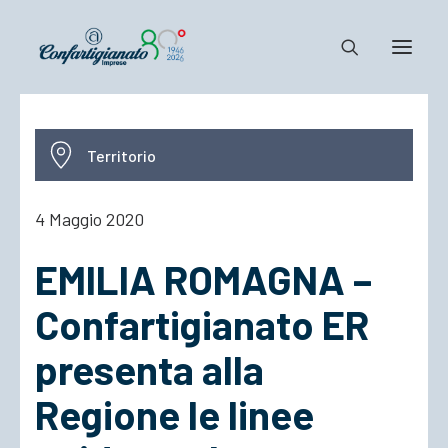
Notizie e Documenti
Territorio
Confartigianato
Dove siamo
4 Maggio 2020
Il Sistema
EMILIA ROMAGNA –
Cosa Facciamo
Associarsi
Confartigianato ER
presenta alla
Regione le linee