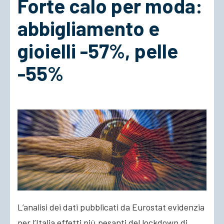
Forte calo per moda:
abbigliamento e
ACCEDI
gioielli -57%, pelle
-55%
L’analisi dei dati pubblicati da Eurostat evidenzia
per l’Italia effetti più pesanti del lockdown di