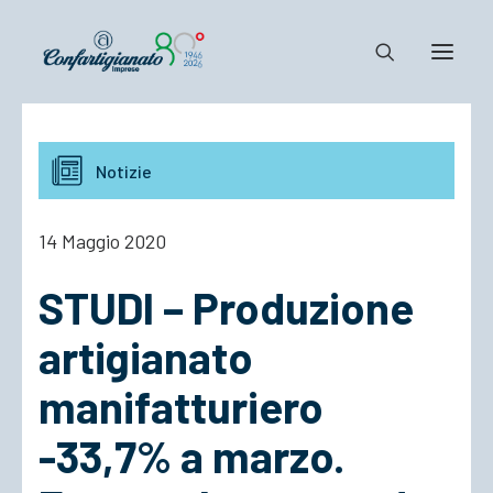
Notizie e Documenti
Notizie
Confartigianato
Dove siamo
14 Maggio 2020
Il Sistema
STUDI – Produzione
Cosa Facciamo
Associarsi
artigianato
manifatturiero
-33,7% a marzo.