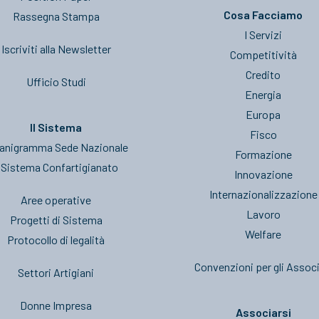
Cosa Facciamo
Rassegna Stampa
I Servizi
Iscriviti alla Newsletter
Competitività
Credito
Ufficio Studi
Energia
Europa
Il Sistema
Fisco
anigramma Sede Nazionale
Formazione
l Sistema Confartigianato
Innovazione
Internazionalizzazione
Aree operative
Lavoro
Progetti di Sistema
Welfare
Protocollo di legalità
Convenzioni per gli Associ
Settori Artigiani
Donne Impresa
Associarsi