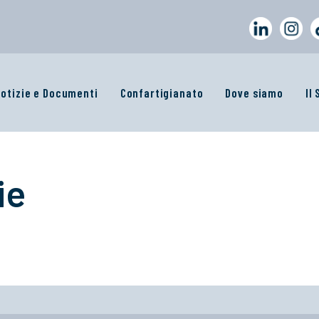
otizie e Documenti
Confartigianato
Dove siamo
Il
ie