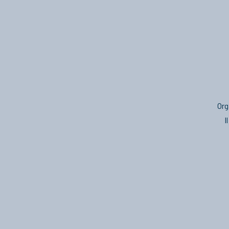
Org
I