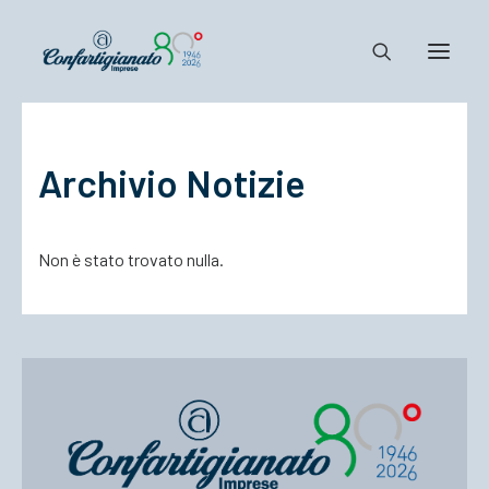
Notizie e Documenti
Archivio Notizie
Confartigianato
Dove siamo
Non è stato trovato nulla.
Il Sistema
Cosa Facciamo
Associarsi