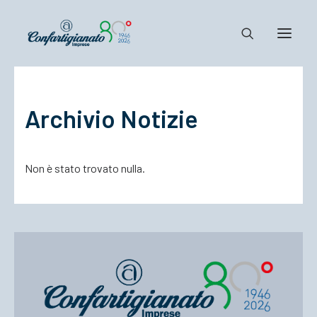
Notizie e Documenti
Archivio Notizie
Confartigianato
Dove siamo
Non è stato trovato nulla.
Il Sistema
Cosa Facciamo
Associarsi