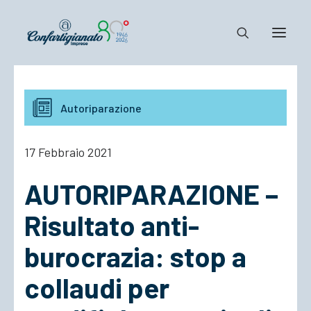
Notizie e Documenti
Autoriparazione
Confartigianato
Dove siamo
17 Febbraio 2021
Il Sistema
AUTORIPARAZIONE –
Cosa Facciamo
Associarsi
Risultato anti-
burocrazia: stop a
collaudi per