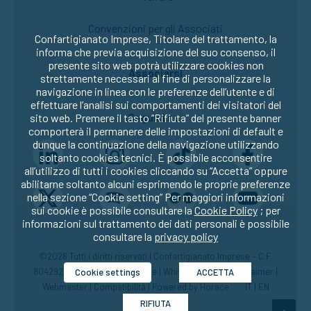
Convenzioni per gli Associati
Confartigianato Imprese, Titolare del trattamento, la
informa che previa acquisizione del suo consenso, il
presente sito web potrà utilizzare cookies non
Associarsi
strettamente necessari al fine di personalizzare la
navigazione in linea con le preferenze dell’utente e di
effettuare l’analisi sui comportamenti dei visitatori del
Seguici su:
sito web. Premere il tasto “Rifiuta” del presente banner
comporterà il permanere delle impostazioni di default e
dunque la continuazione della navigazione utilizzando
soltanto cookies tecnici. È possibile acconsentire
all’utilizzo di tutti i cookies cliccando su “Accetta” oppure
abilitarne soltanto alcuni esprimendo le proprie preferenze
nella sezione “Cookie setting” Per maggiori informazioni
sui cookie è possibile consultare la
Cookie Policy
; per
informazioni sul trattamento dei dati personali è possibile
consultare la
privacy policy
©2026 Tutti i diritti riservati | Confartigianato Imprese – C.F.
80429270582 |
Privacy
|
Cookie
|
Whistleblowing
|
Disclaimer
|
Cookie settings
ACCETTA
Webmaster
|
Compatibilità
| Powered by
Horace
IT
|
EN
RIFIUTA