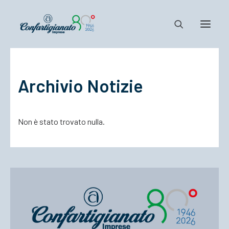
Notizie e Documenti
Archivio Notizie
Confartigianato
Dove siamo
Non è stato trovato nulla.
Il Sistema
Cosa Facciamo
Associarsi