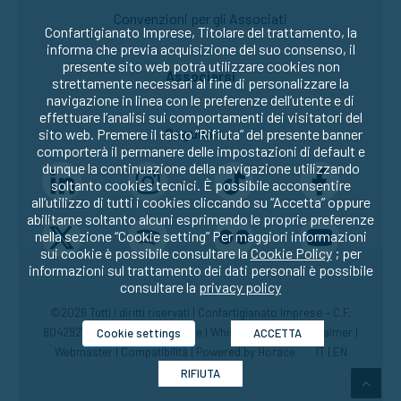
Convenzioni per gli Associati
Confartigianato Imprese, Titolare del trattamento, la
informa che previa acquisizione del suo consenso, il
presente sito web potrà utilizzare cookies non
Associarsi
strettamente necessari al fine di personalizzare la
navigazione in linea con le preferenze dell’utente e di
effettuare l’analisi sui comportamenti dei visitatori del
Seguici su:
sito web. Premere il tasto “Rifiuta” del presente banner
comporterà il permanere delle impostazioni di default e
dunque la continuazione della navigazione utilizzando
soltanto cookies tecnici. È possibile acconsentire
all’utilizzo di tutti i cookies cliccando su “Accetta” oppure
abilitarne soltanto alcuni esprimendo le proprie preferenze
nella sezione “Cookie setting” Per maggiori informazioni
sui cookie è possibile consultare la
Cookie Policy
; per
informazioni sul trattamento dei dati personali è possibile
consultare la
privacy policy
©2026 Tutti i diritti riservati | Confartigianato Imprese – C.F.
80429270582 |
Privacy
|
Cookie
|
Whistleblowing
|
Disclaimer
|
Cookie settings
ACCETTA
Webmaster
|
Compatibilità
| Powered by
Horace
IT
|
EN
RIFIUTA