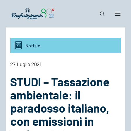
Notizie e Documenti
Notizie
Confartigianato
Dove siamo
27 Luglio 2021
Il Sistema
STUDI – Tassazione
Cosa Facciamo
Associarsi
ambientale: il
paradosso italiano,
con emissioni in