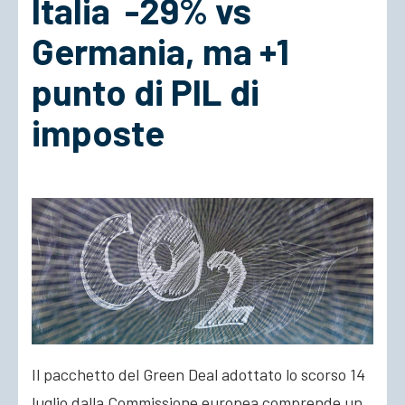
Italia -29% vs
Germania, ma +1
ACCEDI
punto di PIL di
imposte
Il pacchetto del Green Deal adottato lo scorso 14
luglio dalla Commissione europea comprende un