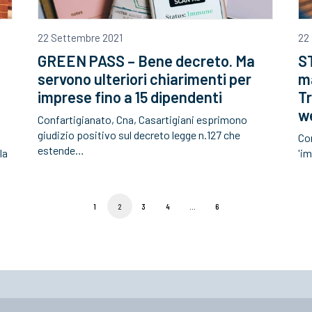
22 Settembre 2021
22
GREEN PASS – Bene decreto. Ma
ST
servono ulteriori chiarimenti per
ma
imprese fino a 15 dipendenti
Tr
w
Confartigianato, Cna, Casartigiani esprimono
giudizio positivo sul decreto legge n.127 che
Con
estende…
la
'im
1
2
3
4
…
6