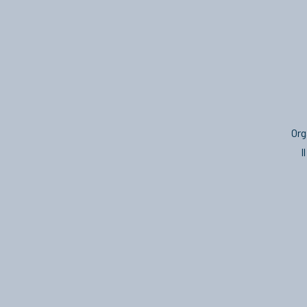
Org
I