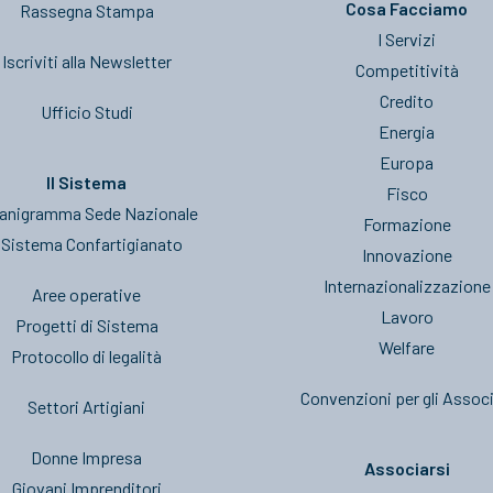
Cosa Facciamo
Rassegna Stampa
I Servizi
Iscriviti alla Newsletter
Competitività
Credito
Ufficio Studi
Energia
Europa
Il Sistema
Fisco
anigramma Sede Nazionale
Formazione
l Sistema Confartigianato
Innovazione
Internazionalizzazione
Aree operative
Lavoro
Progetti di Sistema
Welfare
Protocollo di legalità
Convenzioni per gli Associ
Settori Artigiani
Donne Impresa
Associarsi
Giovani Imprenditori