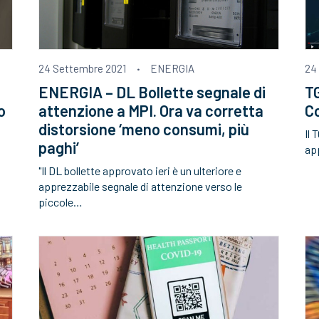
24 Settembre 2021
·
ENERGIA
24
ENERGIA – DL Bollette segnale di
T
o
attenzione a MPI. Ora va corretta
Co
distorsione ‘meno consumi, più
Il 
paghi’
app
"Il DL bollette approvato ieri è un ulteriore e
apprezzabile segnale di attenzione verso le
piccole…