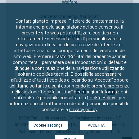
Welfare
Convenzioni per gli Associati
Confartigianato Imprese, Titolare del trattamento, la
informa che previa acquisizione del suo consenso, il
presente sito web potrà utilizzare cookies non
Associarsi
strettamente necessari al fine di personalizzare la
navigazione in linea con le preferenze dell’utente e di
effettuare l’analisi sui comportamenti dei visitatori del
Seguici su:
sito web. Premere il tasto “Rifiuta” del presente banner
comporterà il permanere delle impostazioni di default e
dunque la continuazione della navigazione utilizzando
soltanto cookies tecnici. È possibile acconsentire
all’utilizzo di tutti i cookies cliccando su “Accetta” oppure
abilitarne soltanto alcuni esprimendo le proprie preferenze
nella sezione “Cookie setting” Per maggiori informazioni
sui cookie è possibile consultare la
Cookie Policy
; per
informazioni sul trattamento dei dati personali è possibile
consultare la
privacy policy
©2026 Tutti i diritti riservati | Confartigianato Imprese – C.F.
80429270582 |
Privacy
|
Cookie
|
Whistleblowing
|
Disclaimer
|
Cookie settings
ACCETTA
Webmaster
|
Compatibilità
| Powered by
Horace
IT
|
EN