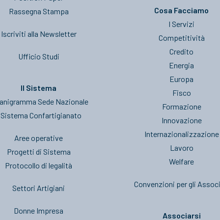
Cosa Facciamo
Rassegna Stampa
I Servizi
Iscriviti alla Newsletter
Competitività
Credito
Ufficio Studi
Energia
Europa
Il Sistema
Fisco
anigramma Sede Nazionale
Formazione
l Sistema Confartigianato
Innovazione
Internazionalizzazione
Aree operative
Lavoro
Progetti di Sistema
Welfare
Protocollo di legalità
Convenzioni per gli Associ
Settori Artigiani
Donne Impresa
Associarsi