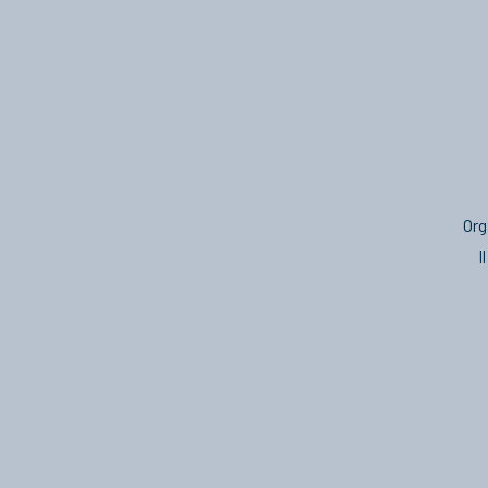
Org
I