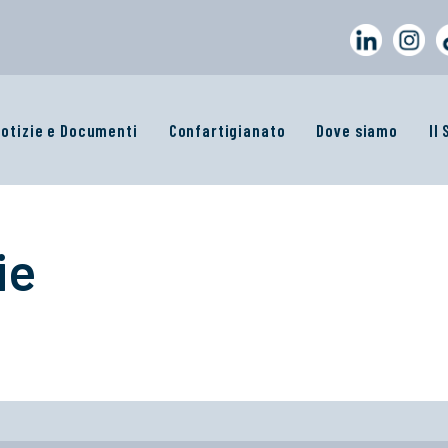
otizie e Documenti
Confartigianato
Dove siamo
Il
ie