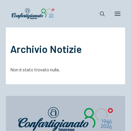
Notizie e Documenti
Archivio Notizie
Confartigianato
Dove siamo
Non è stato trovato nulla.
Il Sistema
Cosa Facciamo
Associarsi